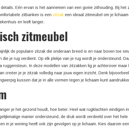
details. Eén ervan is het aannemen van een goeie zithouding. Bij het z
omfortabele zitbanken is een
zitzak
een ideaal zitmeubel om je lichaam
ekenhuis en leeft langer.
isch zitmeubel
nlijk de populaire zitzak die onderaan breed is en naar boven toe smalle
 die je rug verdient. Op elk plekje van je rug wordt je ondersteund. 
tra ruggensteun. In deze modellen van zitzakken lig je achterover maar
an creëer je je zitzak volledig naar jouw eigen inzicht. Denk bijvoorbe
gwerpig kussen dat je in alle vormen tegen je lichaam kunt aandrukke
om
 langer je het gezond houdt, hoe beter. Heel wat rugklachten eindigen
 gelijkmatige manier ondersteund, de druk wordt verdeeld over het hele 
in je woning heeft ook zijn gevolgen op je lichaam. Kies daarom een stij