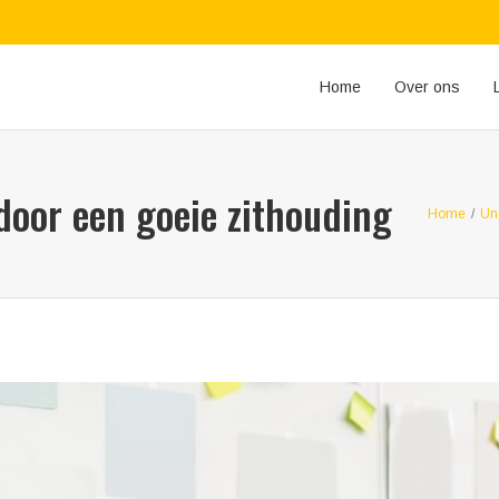
Home
Over ons
door een goeie zithouding
Home
/
Un