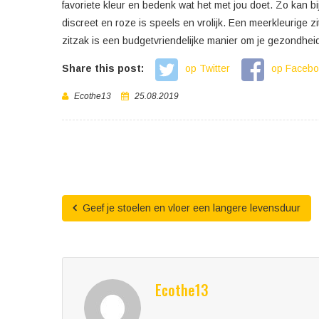
favoriete kleur en bedenk wat het met jou doet. Zo kan 
discreet en roze is speels en vrolijk. Een meerkleurige 
zitzak is een budgetvriendelijke manier om je gezondheid
Share this post:
op Twitter
op Faceb
Ecothe13
25.08.2019
Geef je stoelen en vloer een langere levensduur
Ecothe13