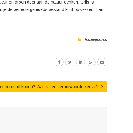
eur en groen doet aan de natuur denken. Grijs is
zodat je de perfecte gemoedstoestand kunt opwekken. Een
Uncategorized
blet huren of kopen? Wat is een verantwoorde keuze?